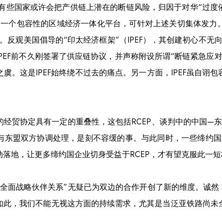
有些国家或许会把产供链上潜在的断链风险，归因于对华“过度依
作为一个包容性的区域经济一体化平台，可针对上述关切集体发力
。反观美国倡导的“印太经济框架”（IPEF），其创建初心不无
PEF前不久刚签署了供应链协议，并声称附设所谓“断链紧急应
虞。这是IPEF始终绕不过去的痛点。另一方面，IPEF虽自诩
经贸协定具有一定的重叠性，这包括RCEP、谈判中的中国—东
与东盟双方协调处理，是刻不容缓的事。与此同时，一些缔约国民
落地，让更多缔约国企业切身受益于RCEP，才有望克服此一短
“全面战略伙伴关系”无疑已为双边的合作开创了新的维度。诚然
如此，我们不能无视这方面的持续需求，尤其是当泛亚铁路尚未