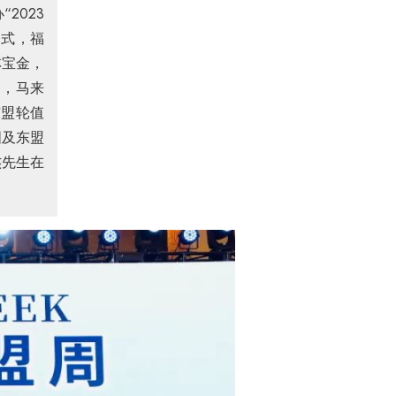
2023
幕式，福
林宝金，
富，马来
东盟轮值
国及东盟
杰先生在