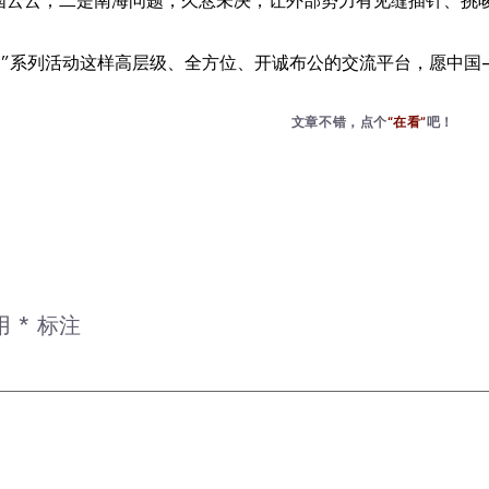
中国云云；二是南海问题，久悬未决，让外部势力有见缝插针、挑
盟周”系列活动这样高层级、全方位、开诚布公的交流平台，愿中
文章不错，点个
“在看”
吧！
用
*
标注