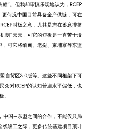
赖”。但我却审慎乐观地认为，RCEP
。更何况中国目前具备全产供链，可在
向RCEP叫板之意，尤其是志在蓄意排挤
对机制”云云，可它的短板是一直苦于没
包容，可它将缅甸、老挝、柬埔寨等东盟
盟自贸区3.0版等。这些不同框架下可
众对RCEP的认知普遍水平偏低，也
板。
，中国—东盟之间的合作，不能仅只局
全线竣工之际，更多传统基建项目预计