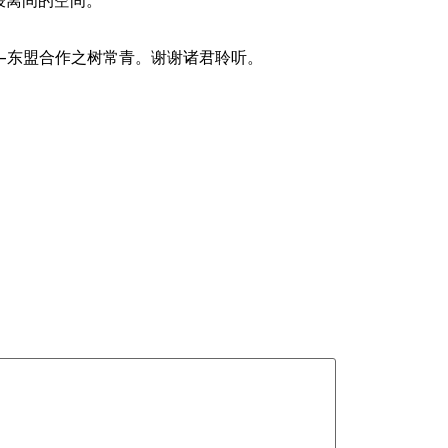
唆离间的空间。
国—东盟合作之树常青。谢谢诸君聆听。