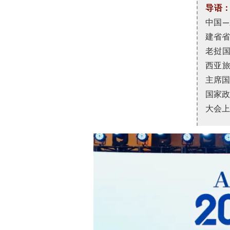
导语
中国
建省
老挝
西亚
主席
国家政
大会上