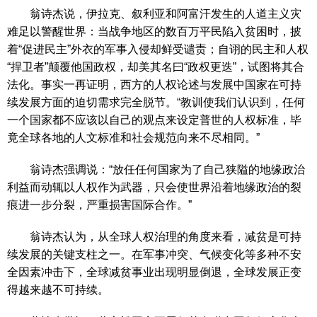
翁诗杰说，伊拉克、叙利亚和阿富汗发生的人道主义灾
难足以警醒世界：当战争地区的数百万平民陷入贫困时，披
着“促进民主”外衣的军事入侵却鲜受谴责；自诩的民主和人权
“捍卫者”颠覆他国政权，却美其名曰“政权更迭”，试图将其合
法化。事实一再证明，西方的人权论述与发展中国家在可持
续发展方面的迫切需求完全脱节。“教训使我们认识到，任何
一个国家都不应该以自己的观点来设定普世的人权标准，毕
竟全球各地的人文标准和社会规范向来不尽相同。”
翁诗杰强调说：“放任任何国家为了自己狭隘的地缘政治
利益而动辄以人权作为武器，只会使世界沿着地缘政治的裂
痕进一步分裂，严重损害国际合作。”
翁诗杰认为，从全球人权治理的角度来看，减贫是可持
续发展的关键支柱之一。在军事冲突、气候变化等多种不安
全因素冲击下，全球减贫事业出现明显倒退，全球发展正变
得越来越不可持续。