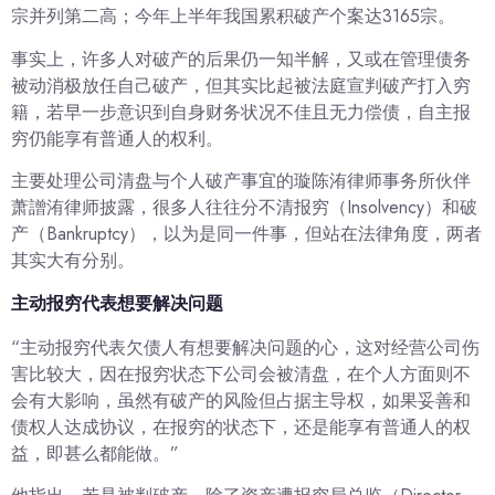
宗并列第二高；今年上半年我国累积破产个案达3165宗。
事实上，许多人对破产的后果仍一知半解，又或在管理债务
被动消极放任自己破产，但其实比起被法庭宣判破产打入穷
籍，若早一步意识到自身财务状况不佳且无力偿债，自主报
穷仍能享有普通人的权利。
主要处理公司清盘与个人破产事宜的璇陈洧律师事务所伙伴
萧譄洧律师披露，很多人往往分不清报穷（Insolvency）和破
产（Bankruptcy），以为是同一件事，但站在法律角度，两者
其实大有分别。
主动报穷代表想要解决问题
“主动报穷代表欠债人有想要解决问题的心，这对经营公司伤
害比较大，因在报穷状态下公司会被清盘，在个人方面则不
会有大影响，虽然有破产的风险但占据主导权，如果妥善和
债权人达成协议，在报穷的状态下，还是能享有普通人的权
益，即甚么都能做。”