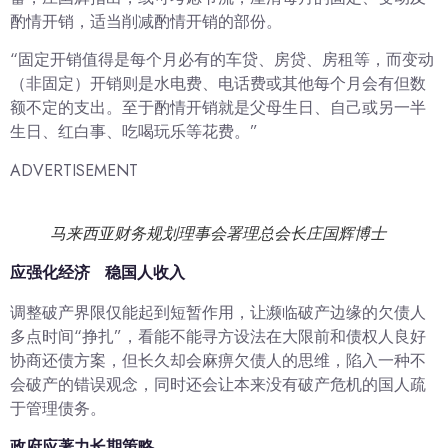
酌情开销，适当削减酌情开销的部份。
“固定开销值得是每个月必有的车贷、房贷、房租等，而变动
（非固定）开销则是水电费、电话费或其他每个月会有但数
额不定的支出。至于酌情开销就是父母生日、自己或另一半
生日、红白事、吃喝玩乐等花费。”
ADVERTISEMENT
马来西亚财务规划理事会署理总会长庄国辉博士
应强化经济 稳国人收入
调整破产界限仅能起到短暂作用，让濒临破产边缘的欠债人
多点时间“挣扎”，看能不能寻方设法在大限前和债权人良好
协商还债方案，但长久却会麻痹欠债人的思维，陷入一种不
会破产的错误观念，同时还会让本来没有破产危机的国人疏
于管理债务。
政府应著力长期策略