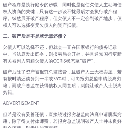
破产程序是执行庭令的步骤，同时也是促使欠债人主动与债
权人协商的关键，只有这一步谈不拢最后才会执行破产程
序。纵然展开破产程序，但欠债人不一定会到破产地步，债
权人可以选择变卖欠债人的资产抵债。
二、破产后是不是就无需还债？
欠债人可以选择不还，但就会一直在国家银行的债务记录
中。当法庭发出庭令，则报穷局会开档，并且通知国行更新
有关被判入穷籍欠债人的CCRIS状态至“破产”。
破产后除了资产被报穷总监接管，且破产人士无权卖屋，若
有按时清还债务到一半或75%时，可向报穷总监申请脱离穷
籍，而破产总监在获得债权人同意后，则能让破产人士脱离
穷籍。
ADVERTISEMENT
但若是没有妥善还债，直接绕过报穷总监向法庭申请脱离穷
籍，除了得支付律师费，若报穷总监说明破产人士并未良好