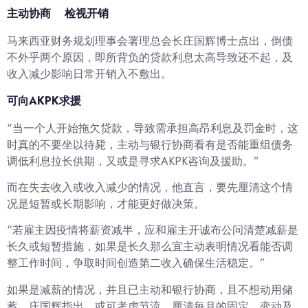
主动协商 检视开销
马来西亚财务规划理事会署理总会长庄国辉博士点出，倒债
不外乎两个原因，即所背负的贷款利息太高导致还不起，及
收入减少影响日常开销入不敷出。
可向AKPK求援
“当一个人开始拖欠贷款，导致需承担高昂利息及罚金时，这
时真的不要坐以待毙，主动与银行协商看有是否能重组债务
调低利息拉长供期，又或是寻求AKPK咨询及援助。”
而在失去收入或收入减少的情况，他直言，要先厘清这个情
况是短暂或长期影响，才能更好做决策。
“若雇主因疫情将薪资减半，应和雇主开诚布公问清楚减薪是
长久或短暂措施，如果是长久那么宜主动表明情况看能否调
整工作时间，争取时间创造第二收入确保生活稳定。”
如果是减薪的情况，并且已主动和银行协商，且不想动用储
蓄，庄国辉指出，或可考虑节流，厘清每月的固定、变动及