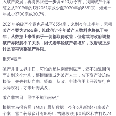
入破产漩涡，再将界限进一步调至10万令吉，我国破产个案
随之从2019年的1万2051宗减少至2020年的8351宗，短短一
年减少3700宗或30.7%。
2021年的破产个案也递减至6554宗，来到今年上半年，累积
破
产个案为3165宗，以此估计今年破产人数料也将低于去
年，从数据上来看似乎一切都取得改善，但这或与政府调整
破产界限脱不了关系，因忧虑年轻破产者增加，政府现正探
讨是否再调整破产界限。
报穷≠破产
破产并非世界末日，可怕的是从倒债到破产，还不知道因何
而走到这个地步，懵懵懂懂成为破产人士，名下资产被冻结
接管，失去包括自由、经商、从政、申请信用卡开设银行户
头等权利，才来后悔莫及。
破产非末日 最怕不知为何破产
根据大马报穷局（MDI）最新数据，今年6月新增471宗破产
个案，雪兰莪最多计有80宗，吉隆坡联邦直辖区和吉打以74