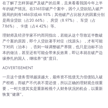
在了解了怎样算破产及破产的后果，且来看看我国今年上半
年的破产情况。在3165宗破产个案中，因个人贷款陷入破产
困局的则有1486宗或46.95%；其他破产占比较大的因素分别
是商业贷款（占20.66%）、房贷（8.97%）、车贷（占
7.86%）、卡债（占4.42%）等。
理财师及经济学家不约而同指出，若能从这个导致近半数破
产个案的原因，即个人贷款著手对症（找源头），才有可能
下对药（治本），否则一味调整破产界限，也只是治标不治
本的做法，甚至还有可能会带来反效果，即让本就在破产边
缘挣扎的国人，继续养“债”度日。
ADVERTISEMENT
一旦这个债务雪球越滚越大，最终资不抵债无力偿债陷入破
产桎梏，而破产不代表不需还债，所以正确的理财观念很重
要，一时欠债其实是重新检视个人财务状况的机会，以重新
恢复“健康”。