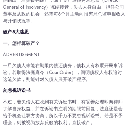
他指出，若是被判破产，除了资产遭报穷局总监（Director
General of Insolvency）冻结接管，失去人身自由、担任公司
董事及从政的机会，还需每6个月主动向报穷局总监申报收入
与开销状况等。
破产5大迷思
一、怎样算破产？
ADVERTISEMENT
一旦欠债人未能在期限内偿还债务，债权人有权展开民事诉
讼，若取得法庭庭令（CourtOrder），阐明债权人有权追讨
这笔欠款，则能针对欠债人展开破产程序。
勿忽视诉讼书
不过，若欠债人在收到有关诉讼书时，有妥善处理即向律师
了解自身权益，并在诉讼书注明的期限前回复，法庭还是会
给予机会让双方协商，所以千万不要忽视诉讼书。若是不予
理会，则被视为放弃反驳的权利，直接破产。