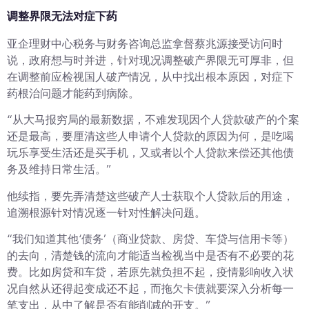
调整界限无法对症下药
亚企理财中心税务与财务咨询总监拿督蔡兆源接受访问时
说，政府想与时并进，针对现况调整破产界限无可厚非，但
在调整前应检视国人破产情况，从中找出根本原因，对症下
药根治问题才能药到病除。
“从大马报穷局的最新数据，不难发现因个人贷款破产的个案
还是最高，要厘清这些人申请个人贷款的原因为何，是吃喝
玩乐享受生活还是买手机，又或者以个人贷款来偿还其他债
务及维持日常生活。”
他续指，要先弄清楚这些破产人士获取个人贷款后的用途，
追溯根源针对情况逐一针对性解决问题。
“我们知道其他‘债务’（商业贷款、房贷、车贷与信用卡等）
的去向，清楚钱的流向才能适当检视当中是否有不必要的花
费。比如房贷和车贷，若原先就负担不起，疫情影响收入状
况自然从还得起变成还不起，而拖欠卡债就要深入分析每一
笔支出，从中了解是否有能削减的开支。”