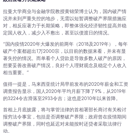
拉曼大学商业与金融学院教授黄锦荣博士认为，国内破产情
况并未到严重失控的地步，无需以短暂调整破产界限措施应
对，相反应著力于长期策略，即整体强化经济韧性提高并稳
定国人收入，减少入不敷出，甚至以债渡日的情况。
“国内疫情2020年大爆发的前两年（2018及2019年），每年
破产个案都超出1万2000宗，以目前的数据来看，并未有显
著失控的情况。而单看个人贷款是导致多数人破产的原因，
想要妥善改善破产情况，良好个人理财观念及稳定个人收入
相当重要。”
值得一提是，马来西亚统计局早前发布的2020年薪金和工资
调查报告显示，国人2020年平均月薪下降了9%，从2019年
的3224令吉滑落至2933令吉；这也是2010年以来首降。
首相上月底披露，将与掌管法律的首相署部长商讨有关检讨
报穷法令事宜，包括是否调整破产界限；政府曾在疫情期间
调整破产界限，同时也延迟对未能按时还贷者采取法律行
动。