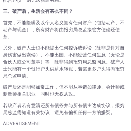
配合还债，则无法脱离穷籍。
三、破产后，生活会有甚么不同？
首先，不能隐瞒及以个人名义拥有任何财产（包括动产、不
动产与现金），所有财产将由报穷局总监接管方便偿还债
务。
另外，破产人士也不能提出任何控诉或诉讼（除非是针对自
身伤害做出索偿）、不能出国、不能经营任何生意（无论是
合伙人或公司董事）等，除非得到报穷局总监同意。破产人
士只能有一个银行户头供薪水转账，若需更多户头得向报穷
局总监申请。
破产后还是能够如常工作，但不能从事诸如律师、会计师或
测量师相关职业，同时也无权从政。
若破产者若有意清还所有债务并与所有债主达成协议，报穷
局总监需知道有关协议，避免有偏袒任何一方的嫌疑。
ADVERTISEMENT